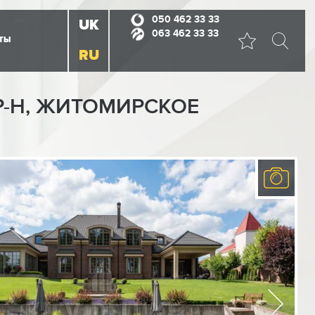
050 462 33 33
UK
063 462 33 33
ТЫ
RU
Р-Н, ЖИТОМИРСКОЕ
Previous