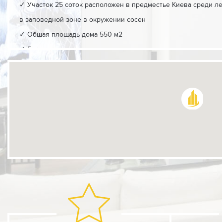
✓ Участок 25 соток расположен в предместье Кие
в заповедной зоне в окружении сосен
✓ Общая площадь дома 550 м2
✓ 5 спален
✓ Гараж 60 м2 и парковка для гостей
✓ Домик барбекю, терраса у бассейна, зона активного отдыха
✓ Бассейн 12х3 м
✓ Парк, сад, сосновый бор.
✓ Дом для охраны/персонала
✓ Охрана 24/7
Проект «Дом Счастья» - совершенство во всем. Характерной
симметрия в экстерьере и интерьере дома.
Дом счастья - это красивое, элегантное и роскошное архите
резиденции, которое станет комфортным и уютным местом дл
Ландшафт участка спроектирован во французском стиле. Асс
классическую сдержанность, являясь продолжением общей с