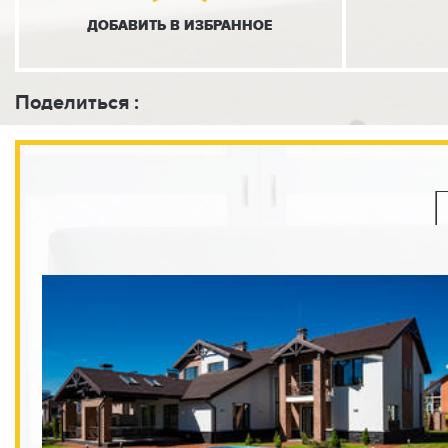
ДОБАВИТЬ
В ИЗБРАННОЕ
Сад с платанами, липами, пирамидальными грабами, барбарис
► ФУНКЦИОНАЛЬНОСТЬ
Поделиться :
• Дом спроектирован по принципу максимальной энергоэффе
комфорта времяпровождения для родителей и детей.
• Гостиная - невероятный open-space, где высота потолка 4 м
которые сделают счастливым любого,кто будет иметь возмож
• 2 кухни.
• Рабочий кабинет и библиотека
• Мастер-спальня, с индивидуальной террасой.
• 4 спальни с гардеробами и санузлами.
• Хозяйственным блок, который находится на втором этаже, п
вмещающем в себя 2 комнаты для персонала.
• Постирочная и гладильная
• Дом у бассейна.