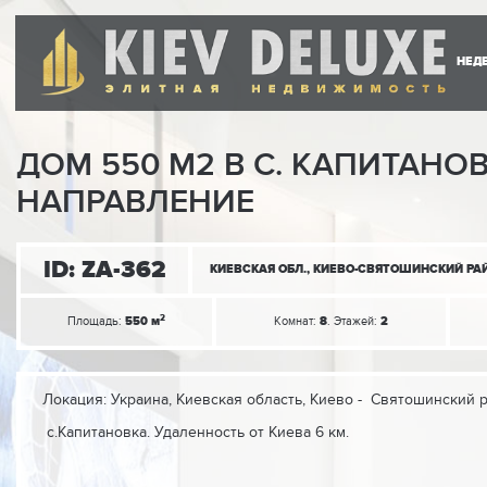
НЕД
ДОМ 550 М2 В С. КАПИТАНО
НАПРАВЛЕНИЕ
ID: ZA-362
2
Площадь:
550 м
Комнат:
8
. Этажей:
2
Локация: Украина, Киевская область, Киево - Святошинский 
с.Капитановка. Удаленность от Киева 6 км.