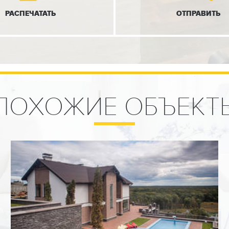
РАСПЕЧАТАТЬ
ОТПРАВИТЬ
ом, лавандой и гортензией.
ктивности и
етра, утонченный простор и панорама,
ность им наслаждаться.
ПОХОЖИЕ ОБЪЕКТ
ри выходе с рабочей кухни,