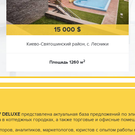
щих стен в поперечном сечении имеет
15 000 $
 640мм.
слоя -250мм.
Киево-Святошинский район, с. Лесники
twood.
 Учитывая проектную нагрузку
вли выполнен из металла.
2
Площадь 1260 м
истки
 (Италия), Wilo (Германия)
кумуляторный накопитель 8 кВт и
V
DELUXE
представлена актуальная база предложений по эл
а в коттеджных городках, а также торговые и офисные поме
йный срок эксплуатации - 50 лет
оров, аналитиков, маркетологов, юристов с опытом работы 