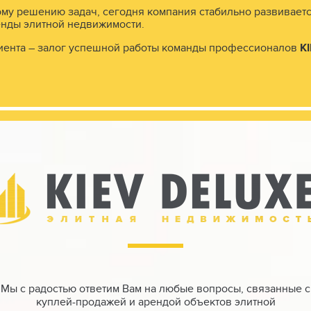
му решению задач, сегодня компания стабильно развиваетс
енды элитной недвижимости.
иента – залог успешной работы команды профессионалов
K
иле, поэтому дальнейшее наполнение
м.
транства.
жен в стиле "французская елка".
t компании Little Green.
пса по индивидуальным лекалам, в
ая плитка фирмы Top Cer.
 .
Мы с радостью ответим Вам на любые вопросы, связанные с
куплей-продажей и арендой объектов элитной