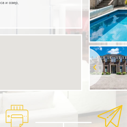
ва среди леса и озер,
.
 особенностью этого дома является
ктурное решение загородной
я жизни.
ортимент растений подчеркивает
тилистики дома.