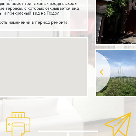
дание имеет три главных входа-выхода.
е террасы, с которых открывается вид
ы и прекрасный вид на Подол.
сть изменений в период ремонта.
зация, отопление, водоснабжение.
и входами.
жные салоны, рестораны, банки,
ы.