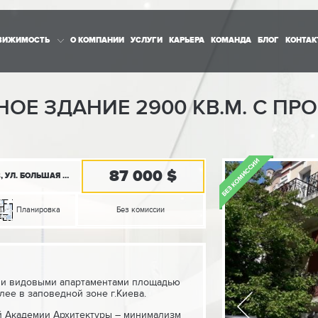
ВИЖИМОСТЬ
О КОМПАНИИ
УСЛУГИ
КАРЬЕРА
КОМАНДА
БЛОГ
КОНТАК
НОЕ ЗДАНИЕ 2900 КВ.М. С 
87 000 $
КИЕВСКАЯ ОБЛ., ШЕВЧЕНКОВСКИЙ Р-Н, КИЕВ, УЛ. БОЛЬШАЯ ЖИТОМИРСКАЯ, 18
Планировка
Без комиссии
ыми видовыми апартаментами площадью
лее в заповедной зоне г.Киева.
й Академии Архитектуры – минимализм