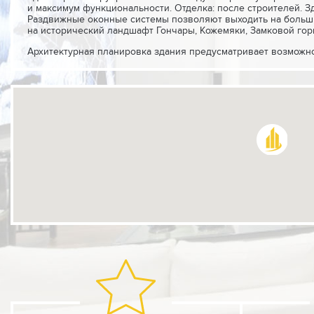
и максимум функциональности. Отделка: после строителей. З
Раздвижные оконные системы позволяют выходить на больши
на исторический ландшафт Гончары, Кожемяки, Замковой гор
Архитектурная планировка здания предусматривает возможно
К зданию подведены все коммуникации, центральная канали
На первом этаже располагаются два помещения с отдельным
Придомовая территория 0,13 га.
Парковка на 10 машин.
В непосредственной близости от здания расположены прести
магазины, Андреевская церковь, Национальный музей Украин
Стоимость аренды 30 долл./кв.м
Также возможна поэтажная аренда.