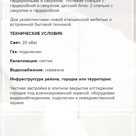
гардеробными и санузлом, гостевая спальня с
гардеробной и санузлом, детский блок: 2 спальни с
санузлом и гардеробной.
Дом укомплектован новой итальянской мебелью и
встроенной бытовой техникой.
ТЕХНИЧЕСКИЕ УСЛОВИЯ:
Свет
:
20 кВат
Газ
:
подключен
Канализация
:
септик
Водоснабжение
:
скважина
Инфраструктура
района, городка или территории
:
Частная застройка в элитном закрытом коттеджном
городке под военизированной охраной, оборудован
видеонаблюдением, подключен к неведомственной
охране.