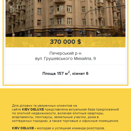
370 000 $
Печерський р-н
вул. Грушевського Михайла, 9
2
Площа 157 м
, кімнат 6
Для ділових та уверенных клиентов на
сайте
KIEV
DELUXE
представлена актуальная база предложений
по элитной недвижимости, включая элитные квартиры,
апартаменты, пентхаусы, земельные участки, дома в
коттеджных городках, а также торговые и офисные помещения.
KIEV
DELUXE -
молодая и успешная команда риэлторов,